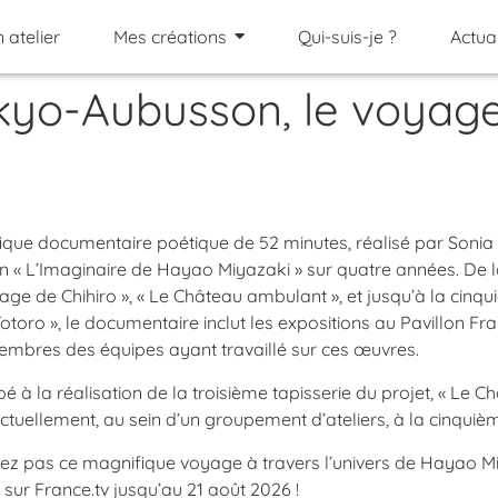
 atelier
Mes créations
Qui-suis-je ?
Actual
kyo-Aubusson, le voyage
que documentaire poétique de 52 minutes, réalisé par Sonia M
 « L’Imaginaire de Hayao Miyazaki » sur quatre années. De l
age de Chihiro », « Le Château ambulant », et jusqu’à la cinqu
Totoro », le documentaire inclut les expositions au Pavillon 
embres des équipes ayant travaillé sur ces œuvres.
ipé à la réalisation de la troisième tapisserie du projet, « Le 
actuellement, au sein d’un groupement d’ateliers, à la cinquièm
 pas ce magnifique voyage à travers l’univers de Hayao Miy
 sur France.tv jusqu’au 21 août 2026 !