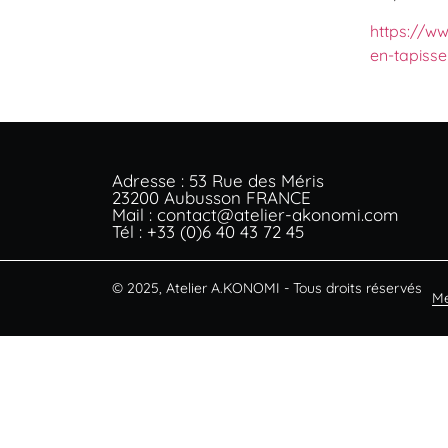
https://ww
en-tapiss
Adresse : 53 Rue des Méris
23200 Aubusson FRANCE
Mail : contact@atelier-akonomi.com
Tél : +33 (0)6 40 43 72 45
© 2025, Atelier A.KONOMI - Tous droits réservés
Me