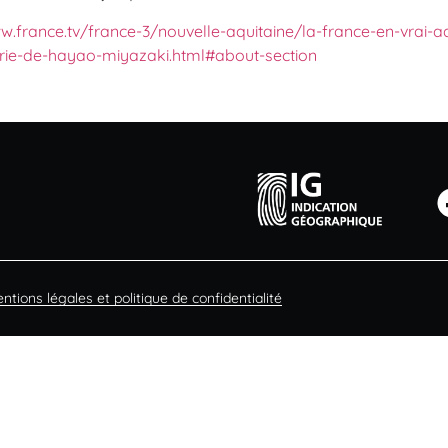
w.france.tv/france-3/nouvelle-aquitaine/la-france-en-vrai
erie-de-hayao-miyazaki.html#about-section
ntions légales et politique de confidentialité