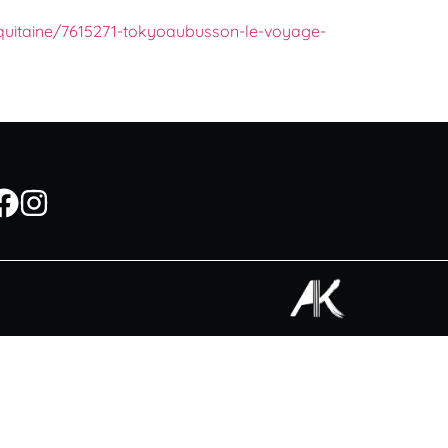
-aquitaine/7615271-tokyoaubusson-le-voyage-