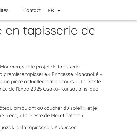
EN
ités
Contact
FR
JP
 en tapisserie de
oumen, suit le projet de tapisserie
a première tapisserie « Princesse Mononoké »
ième pièce actuellement en cours : « La Sieste
France de l’Expo 2025 Osaka–Kansai, ainsi que
Château ambulant au coucher du soleil », et je
e pièce, « La Sieste de Mei et Totoro ».
azaki et la tapisserie d’Aubusson.