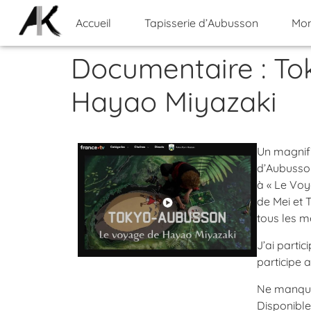
Accueil
Tapisserie d’Aubusson
Mon
Documentaire : To
Hayao Miyazaki
Un magnifi
d’Aubusson
à « Le Voy
de Mei et 
tous les m
J’ai partic
participe 
Ne manquez
Disponible