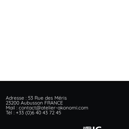
Adresse : 53 Rue des Méris
23200 Aubusson FRANCE
Mail : contact@atelier-akonomi.com
Tél : +33 (0)6 40 43 72 45