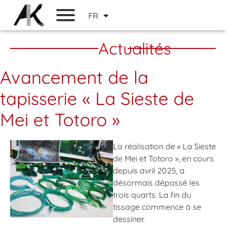
EN
FR
JP
Actualités
Avancement de la
tapisserie « La Sieste de
Mei et Totoro »
La réalisation de « La Sieste
de Mei et Totoro », en cours
depuis avril 2025, a
désormais dépassé les
trois quarts. La fin du
tissage commence à se
dessiner.